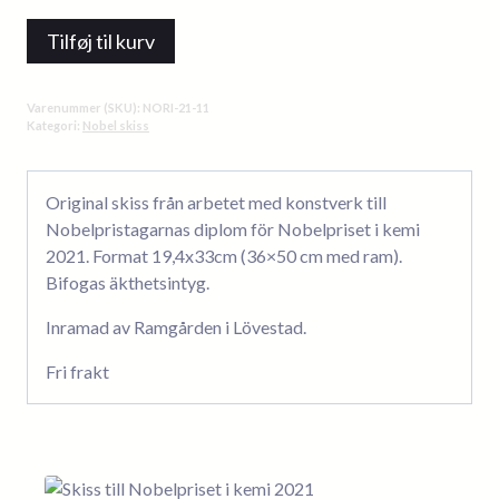
no.11
Tilføj til kurv
original
inramad
antal
Varenummer (SKU):
NORI-21-11
Kategori:
Nobel skiss
Original skiss från arbetet med konstverk till
Nobelpristagarnas diplom för Nobelpriset i kemi
2021. Format 19,4x33cm (36×50 cm med ram).
Bifogas äkthetsintyg.
Inramad av Ramgården i Lövestad.
Fri frakt