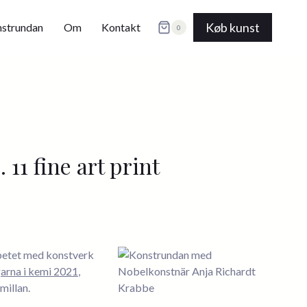
no.
11
Køb kunst
strundan
Om
Kontakt
0
fine
art
print
antal
 11 fine art print
arbetet med konstverk
arna i kemi 2021
,
millan.