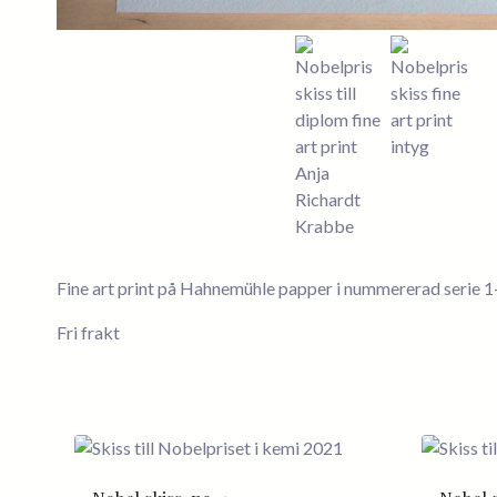
Fine art print på Hahnemühle papper i nummererad serie 
Fri frakt