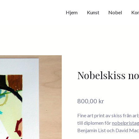
Hjem
Kunst
Nobel
Kon
Nobelskiss no.
800,00
kr
Fine art print av skiss från 
till diplomen för
nobelpristag
Benjamin List och David Mac