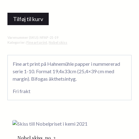
Nobelskiss
no.
Tilføj til kurv
19
fine
art
Varenummer (SKU):
NFAP-21-19
print
Kategorier:
Fine art print
,
Nobel skiss
antal
Fine art print på Hahnemühle papper i nummererad
serie 1-10. Format 19,4x33cm (25,4×39 cm med
margin). Bifogas äkthetsintyg.
Fri frakt
Nobel skiss, no. 3