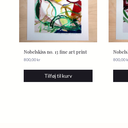
Nobelskiss no. 13 fine art print
Nobelsk
800,00
kr
800,00
k
Tilføj til kurv