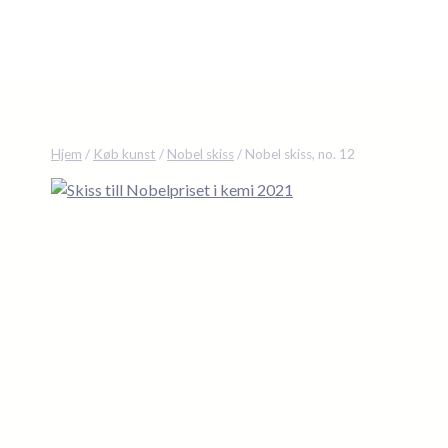
Fortsæt
til
indhold
Hjem
/
Køb kunst
/
Nobel skiss
/
Nobel skiss, no. 12