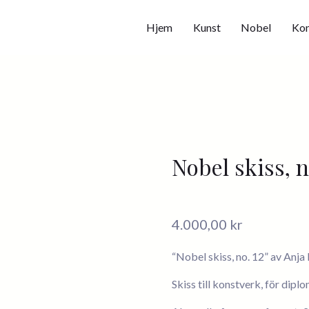
Hjem
Kunst
Nobel
Kon
Nobel skiss, n
4.000,00
kr
“Nobel skiss, no. 12
” av Anja
Skiss till konstverk, för diplo