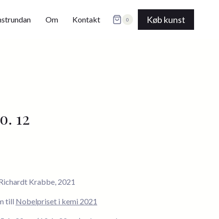
skiss,
no.
Køb kunst
strundan
Om
Kontakt
0
12
antal
o. 12
 Richardt Krabbe, 2021
m till
Nobelpriset i kemi 2021