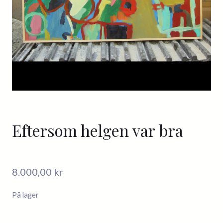
Eftersom helgen var bra
8.000,00
kr
På lager
Eftersom