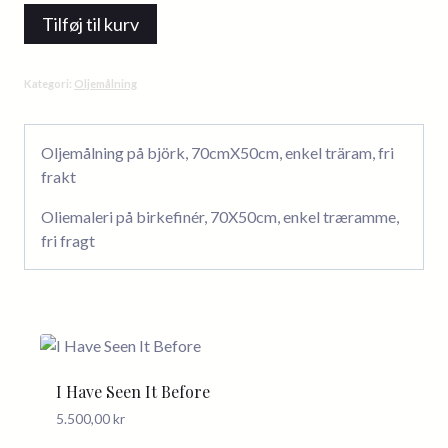
helgen
Tilføj til kurv
var
bra
antal
Kategori:
Oljemålning
Oljemålning på björk, 70cmX50cm, enkel träram, fri
frakt
Oliemaleri på birkefinér, 70X50cm, enkel træramme,
fri fragt
I Have Seen It Before
5.500,00
kr